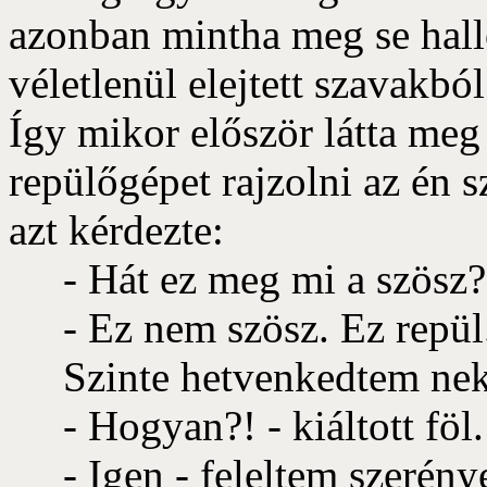
azonban mintha meg se hall
véletlenül elejtett szavakb
Így mikor először látta meg
repülőgépet rajzolni az én 
azt kérdezte:
- Hát ez meg mi a szösz?
- Ez nem szösz. Ez repül.
Szinte hetvenkedtem neki 
- Hogyan?! - kiáltott föl. 
- Igen - feleltem szerény