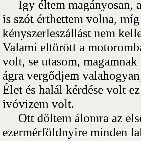
Így éltem magányosan, ané
is szót érthettem volna, míg
kényszerleszállást nem kell
Valami eltörött a motoromb
volt, se utasom, magamnak 
ágra vergődjem valahogyan, 
Élet és halál kérdése volt e
ivóvizem volt.
Ott dőltem álomra az első
ezermérföldnyire minden lak