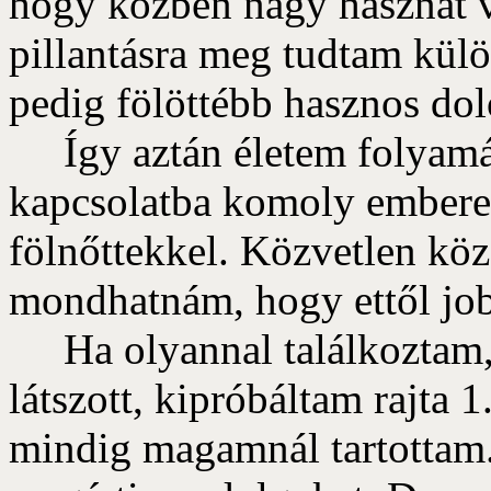
hogy közben nagy hasznát v
pillantásra meg tudtam külö
pedig fölöttébb hasznos dol
Így aztán életem folyamá
kapcsolatba komoly embere
fölnőttekkel. Közvetlen köz
mondhatnám, hogy ettől job
Ha olyannal találkoztam, 
látszott, kipróbáltam rajta 
mindig magamnál tartottam