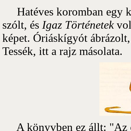
Hatéves koromban egy kön
szólt, és
Igaz Történetek
vol
képet. Óriáskígyót ábrázolt,
Tessék, itt a rajz másolata.
A könyvben ez állt: "Az ó