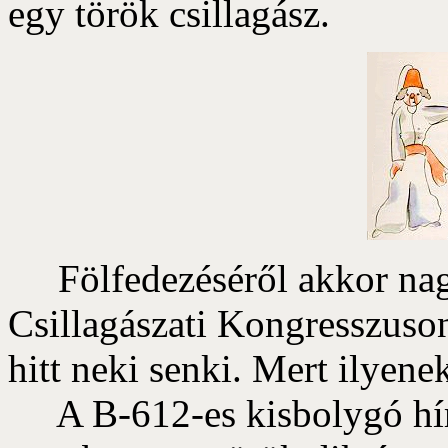
egy török csillagász.
Fölfedezéséről akkor nagy
Csillagászati Kongresszuso
hitt neki senki. Mert ilyenek
A B-612-es kisbolygó hír