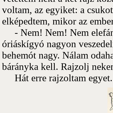
voltam, az egyiket: a csuko
elképedtem, mikor az ember
- Nem! Nem! Nem elefánto
óriáskígyó nagyon veszedel
behemót nagy. Nálam odah
bárányka kell. Rajzolj neke
Hát erre rajzoltam egyet.