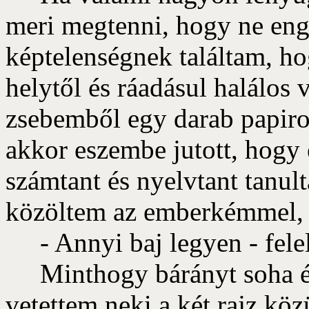
meri megtenni, hogy ne en
képtelenségnek találtam, ho
helytől és ráadásul halálos
zsebemből egy darab papiro
akkor eszembe jutott, hogy é
számtant és nyelvtant tanult
közöltem az emberkémmel, 
- Annyi baj legyen - felel
Minthogy bárányt soha él
vetettem neki a két rajz köz