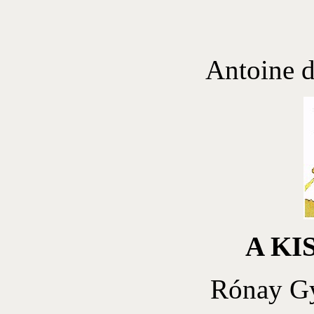
Antoine d
A KI
Rónay Gy