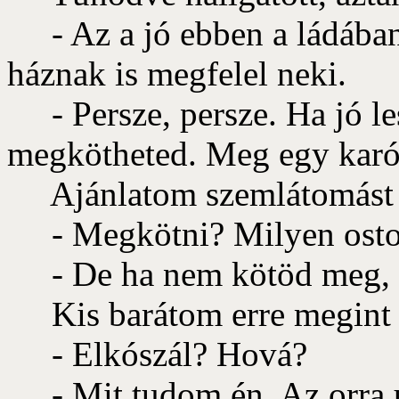
- Az a jó ebben a ládában,
háznak is megfelel neki.
- Persze, persze. Ha jó les
megkötheted. Meg egy karó
Ajánlatom szemlátomást me
- Megkötni? Milyen ostob
- De ha nem kötöd meg, el
Kis barátom erre megint f
- Elkószál? Hová?
- Mit tudom én. Az orra u