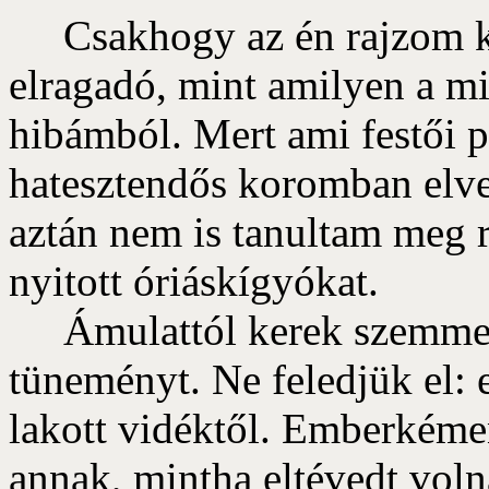
Csakhogy az én rajzom ké
elragadó, mint amilyen a mi
hibámból. Mert ami festői pá
hatesztendős koromban elvet
aztán nem is tanultam meg r
nyitott óriáskígyókat.
Ámulattól kerek szemmel 
tüneményt. Ne feledjük el:
lakott vidéktől. Emberkéme
annak, mintha eltévedt voln