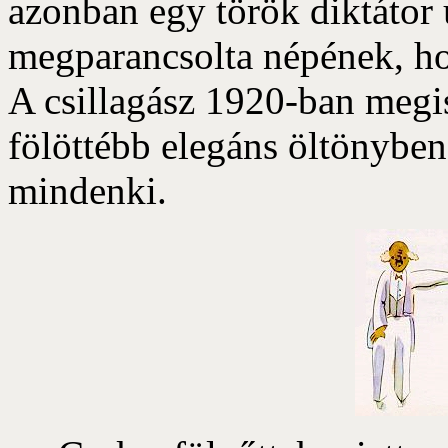
azonban egy török diktátor 
megparancsolta népének, h
A csillagász 1920-ban megis
fölöttébb elegáns öltönyben. 
mindenki.