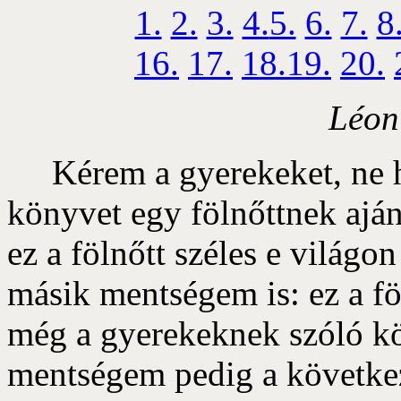
1.
2.
3.
4.
5.
6.
7.
8
16.
17.
18.
19.
20.
Léon
Kérem a gyerekeket, ne ha
könyvet egy fölnőttnek aj
ez a fölnőtt széles e világ
másik mentségem is: ez a fö
még a gyerekeknek szóló k
mentségem pedig a következ