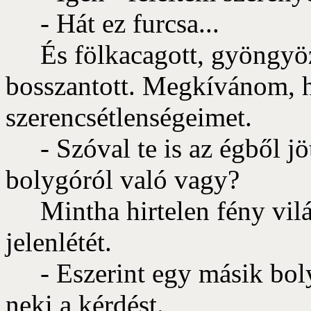
- Hát ez furcsa...
És fölkacagott, gyöngyöző
bosszantott. Megkívánom, 
szerencsétlenségeimet.
- Szóval te is az égből jött
bolygóról való vagy?
Mintha hirtelen fény világ
jelenlétét.
- Eszerint egy másik boly
neki a kérdést.