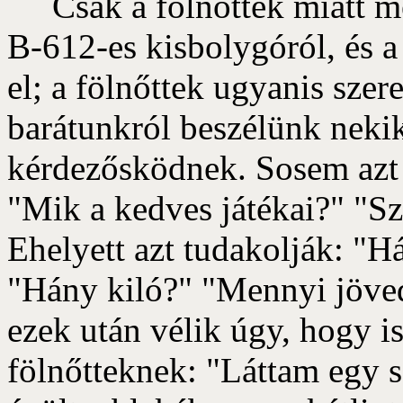
Csak a fölnőttek miatt mes
B-612-es kisbolygóról, és a
el; a fölnőttek ugyanis szer
barátunkról beszélünk nekik
kérdezősködnek. Sosem azt 
"Mik a kedves játékai?" "Sz
Ehelyett azt tudakolják: "H
"Hány kiló?" "Mennyi jöve
ezek után vélik úgy, hogy i
fölnőtteknek: "Láttam egy s