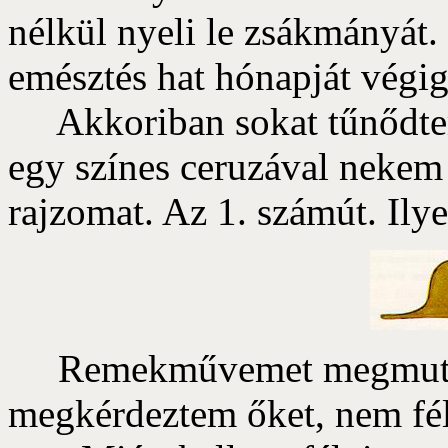
nélkül nyeli le zsákmányát.
emésztés hat hónapját végig
Akkoriban sokat tűnődtem 
egy színes ceruzával nekem 
rajzomat. Az 1. számút. Ily
Remekművemet megmutatta
megkérdeztem őket, nem fél