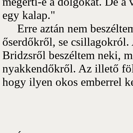
megérti-e a dolgokat. De a 
egy kalap."
Erre aztán nem beszéltem 
őserdőkről, se csillagokró
Bridzsről beszéltem neki, m
nyakkendőkről. Az illető fö
hogy ilyen okos emberrel ke