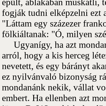
épült, ablakában muskátli, 
fogják tudni elképzelni ezt 
"Láttam egy százezer franko
fölkiáltanak: "Ó, milyen sz
Ugyanígy, ha azt mondaná
arról, hogy a kis herceg léte
nevetett, és egy bárányt aka
ez nyilvánvaló bizonyság rá,
mondanánk nekik, vállat vo
embert. Ha ellenben azt mo