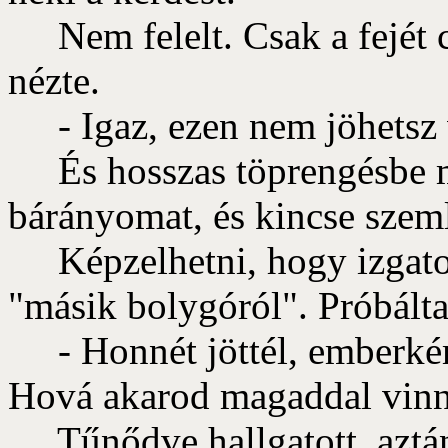
Nem felelt. Csak a fejét cs
nézte.
- Igaz, ezen nem jöhetsz v
És hosszas töprengésbe me
bárányomat, és kincse szem
Képzelhetni, hogy izgatott
"másik bolygóról". Próbálta
- Honnét jöttél, emberkém
Hová akarod magaddal vinn
Tűnődve hallgatott, aztán