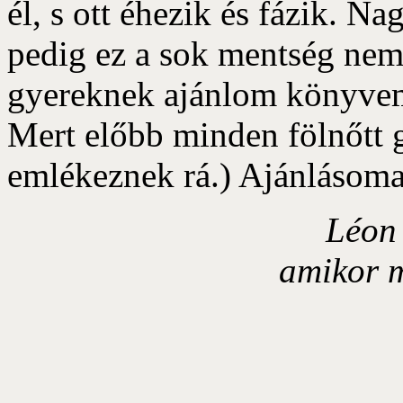
él, s ott éhezik és fázik. N
pedig ez a sok mentség nem
gyereknek ajánlom könyvemet
Mert előbb minden fölnőtt 
emlékeznek rá.) Ajánlásomat
Léon 
amikor m