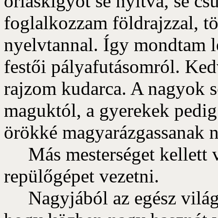
óriáskígyót se nyitva, se c
foglalkozzam földrajzzal, t
nyelvtannal. Így mondtam 
festői pályafutásomról. Ked
rajzom kudarca. A nagyok 
maguktól, a gyerekek pedig
örökké magyarázgassanak n
Más mesterséget kellett v
repülőgépet vezetni.
Nagyjából az egész világo