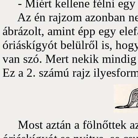
- Miért kellene félni egy k
Az én rajzom azonban nem 
ábrázolt, amint épp egy elef
óriáskígyót belülről is, hog
van szó. Mert nekik mindig
Ez a 2. számú rajz ilyesform
Most aztán a fölnőttek azt 