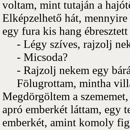
voltam, mint tutaján a hajó
Elképzelhető hát, mennyir
egy fura kis hang ébresztett
- Légy szíves, rajzolj ne
- Micsoda?
- Rajzolj nekem egy bárán
Fölugrottam, mintha villá
Megdörgöltem a szememet, a
apró emberkét láttam, egy te
emberkét, amint komoly fig