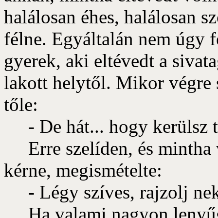
halálosan éhes, halálosan sz
félne. Egyáltalán nem úgy fe
gyerek, aki eltévedt a siva
lakott helytől. Mikor végre
tőle:
- De hát... hogy kerülsz t
Erre szelíden, és mintha 
kérne, megismételte:
- Légy szíves, rajzolj nek
Ha valami nagyon lenyűgö